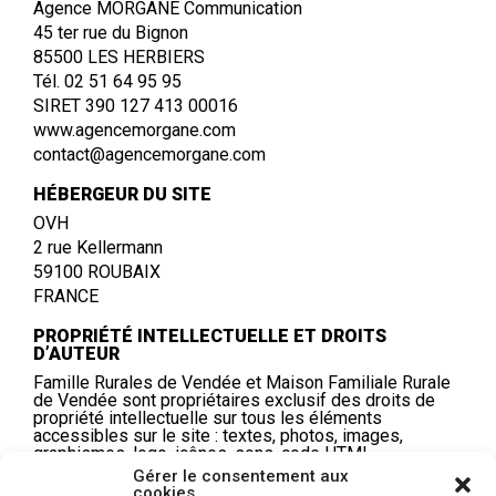
Agence MORGANE Communication
45 ter rue du Bignon
85500 LES HERBIERS
Tél.
02 51 64 95 95
SIRET 390 127 413 00016
www.agencemorgane.com
contact@agencemorgane.com
HÉBERGEUR DU SITE
OVH
2 rue Kellermann
59100 ROUBAIX
FRANCE
PROPRIÉTÉ INTELLECTUELLE ET DROITS
D’AUTEUR
Famille Rurales de Vendée et Maison Familiale Rurale
de Vendée sont propriétaires exclusif des droits de
propriété intellectuelle sur tous les éléments
accessibles sur le site : textes, photos, images,
graphismes, logo, icônes, sons, code HTML.
Gérer le consentement aux
Toute reproduction, représentation, modification,
cookies
publication, adaptation de tout ou partie des éléments