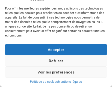
du site, quel que soit le moyen ou le procédé utilisé,
est interdite, sauf autorisation écrite préalable de
Pour offrir les meilleures expériences, nous utilisons des technologies
ventdesfamilles.fr.
telles que les cookies pour stocker et/ou accéder aux informations des
Toute exploitation non autorisée du site ou d’un
appareils. Le fait de consentir à ces technologies nous permettra de
quelconque élément qu’il contient sera considérée
traiter des données telles que le comportement de navigation ou les ID
comme constitutive d’une contrefaçon et poursuivie
uniques sur ce site. Le fait de ne pas consentir ou de retirer son
conformément aux dispositions des articles L.335-2 et
consentement peut avoir un effet négatif sur certaines caractéristiques
suivants du Code de Propriété Intellectuelle.
et fonctions.
GESTION DES DONNÉES PERSONNELLES
En application des articles 27 et 34 de la loi dite
Accepter
« Informatique et libertés » n° 78-17 du 6 janvier 1978,
vous disposez d’un droit de modification ou de
suppression des données qui vous concernent. Si vous
Refuser
souhaitez exercer ce droit, vous pouvez, à tout moment
nous écrire à l’adresse suivante :
Voir les préférences
ventdesfamilles.fr
1 Avenue du Général Foy
Politique de cookies
Mentions légales
49100 Angers
Aucune information personnelle de l’utilisateur du
site
https://ventdesfamilles.fr/
n’est publiée à l’insu de
l’utilisateur, échangée, transférée, cédée ou vendue sur
un support quelconque à des tiers.
COOKIES